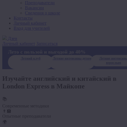
Преподаватели
Вакансии
Сведения о школе
Контакты
Личный кабинет
Вход для учителей
Дзен
Личный кабинет
Записаться
Лето с пользой и выгодой до 40%
Летний клуб
Летние интенсивы детям
Летние интенсив
взрослым
Изучайте английский и китайский в
London Express в Майкопе
📚
Современные методики
👨‍🏫
Опытные преподаватели
🌍