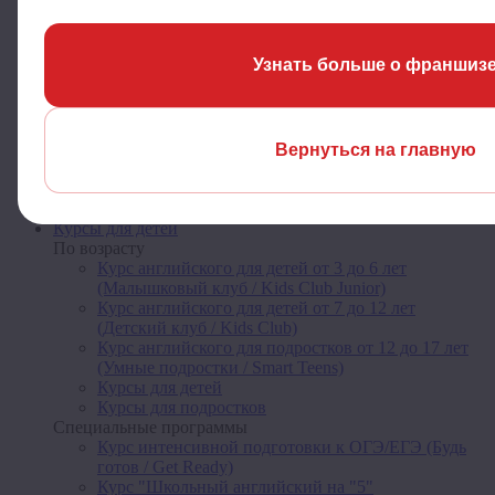
Для продвинутых (B2-C1)
Специальные курсы
Курс английского для взрослых (Чувствуй себя
Узнать больше о франшиз
свободно / Feel Free)
Курс английского в профессиональной сфере для
сотрудников и работодателей (Деловые люди /
Busy People)
Курс английского для путешествий (Путешествуй
Вернуться на главную
легко / Easy Travel)
Летние интенсивные курсы для взрослых
Курсы для взрослых
Курсы для детей
По возрасту
Курс английского для детей от 3 до 6 лет
(Малышковый клуб / Kids Club Junior)
Курс английского для детей от 7 до 12 лет
(Детский клуб / Kids Club)
Курс английского для подростков от 12 до 17 лет
(Умные подростки / Smart Teens)
Курсы для детей
Курсы для подростков
Специальные программы
Курс интенсивной подготовки к ОГЭ/ЕГЭ (Будь
готов / Get Ready)
Курс "Школьный английский на "5"