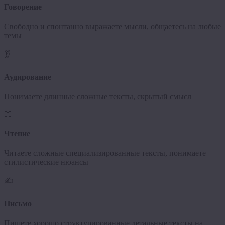
Говорение
Свободно и спонтанно выражаете мысли, общаетесь на любые
темы
👂
Аудирование
Понимаете длинные сложные тексты, скрытый смысл
📖
Чтение
Читаете сложные специализированные тексты, понимаете
стилистические нюансы
✍️
Письмо
Пишете хорошо структурированные детальные тексты на