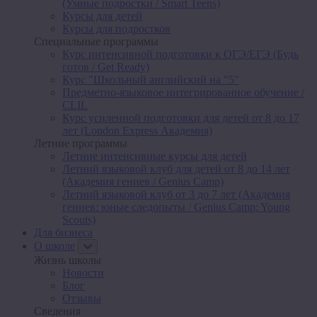
(Умные подростки / Smart Teens)
Курсы для детей
Курсы для подростков
Специальные программы
Курс интенсивной подготовки к ОГЭ/ЕГЭ (Будь
готов / Get Ready)
Курс "Школьный английский на "5"
Предметно-языковое интегрированное обучение /
CLIL
Курс усиленной подготовки для детей от 8 до 17
лет (London Express Академия)
Летние программы
Летние интенсивные курсы для детей
Летний языковой клуб для детей от 8 до 14 лет
(Академия гениев / Genius Camp)
Летний языковой клуб от 3 до 7 лет (Академия
гениев: юные следопыты / Genius Camp: Young
Scouts)
Для бизнеса
О школе
Жизнь школы
Новости
Блог
Отзывы
Сведения