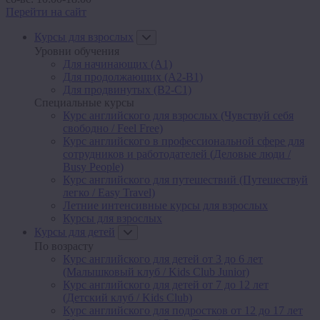
Перейти на сайт
Курсы для взрослых
Уровни обучения
Для начинающих (A1)
Для продолжающих (A2-B1)
Для продвинутых (B2-C1)
Специальные курсы
Курс английского для взрослых (Чувствуй себя
свободно / Feel Free)
Курс английского в профессиональной сфере для
сотрудников и работодателей (Деловые люди /
Busy People)
Курс английского для путешествий (Путешествуй
легко / Easy Travel)
Летние интенсивные курсы для взрослых
Курсы для взрослых
Курсы для детей
По возрасту
Курс английского для детей от 3 до 6 лет
(Малышковый клуб / Kids Club Junior)
Курс английского для детей от 7 до 12 лет
(Детский клуб / Kids Club)
Курс английского для подростков от 12 до 17 лет