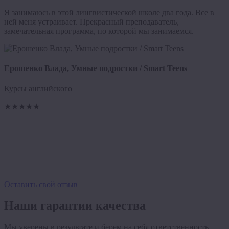
Я занимаюсь в этой лингвистической школе два года. Все в
ней меня устраивает. Прекрасный преподаватель,
замечательная программа, по которой мы занимаемся.
К
Ерошенко Влада, Умные подростки / Smart Teens
Х
Курсы английского
Э
о
★★★★★
д
р
ш
Оставить свой отзыв
Наши гарантии качества
Мы уверены в результате и берем на себя ответственность