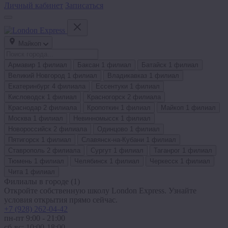
Личный кабинет
Записаться
Майкоп
Армавир
1 филиал
Баксан
1 филиал
Батайск
1 филиал
Великий Новгород
1 филиал
Владикавказ
1 филиал
Екатеринбург
4 филиала
Ессентуки
1 филиал
Кисловодск
1 филиал
Красногорск
2 филиала
Краснодар
2 филиала
Кропоткин
1 филиал
Майкоп
1 филиал
Москва
1 филиал
Невинномысск
1 филиал
Новороссийск
2 филиала
Одинцово
1 филиал
Пятигорск
1 филиал
Славянск-на-Кубани
1 филиал
Ставрополь
2 филиала
Сургут
1 филиал
Таганрог
1 филиал
Тюмень
1 филиал
Челябинск
1 филиал
Черкесск
1 филиал
Чита
1 филиал
Филиалы в городе
(1)
Откройте собственную школу London Express. Узнайте
условия открытия прямо сейчас.
+7 (928) 262-04-42
пн-пт 9:00 - 21:00
сб-вс: 10:00-18:00