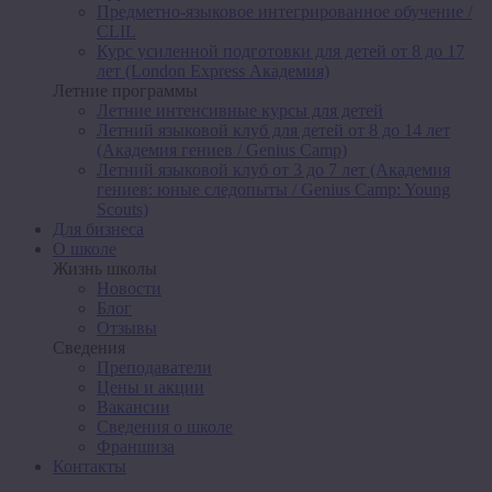
Предметно-языковое интегрированное обучение /
CLIL
Курс усиленной подготовки для детей от 8 до 17
лет (London Express Академия)
Летние программы
Летние интенсивные курсы для детей
Летний языковой клуб для детей от 8 до 14 лет
(Академия гениев / Genius Camp)
Летний языковой клуб от 3 до 7 лет (Академия
гениев: юные следопыты / Genius Camp: Young
Scouts)
Для бизнеса
О школе
Жизнь школы
Новости
Блог
Отзывы
Сведения
Преподаватели
Цены и акции
Вакансии
Сведения о школе
Франшиза
Контакты